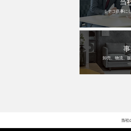
当
ミヤコ商事に
事
卸売、物流、
当社