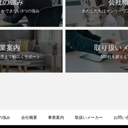
社の強み
会社
しかできない3つの強み
わたしたちはオンリーワ
業案内
取り扱い
販売まで幅広くサポート
100社を超え
の強み
会社概要
事業案内
取扱いメーカー
お問い