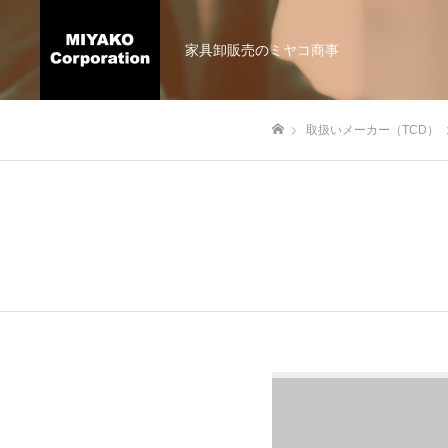
家具卸販売のミヤコ商事
取扱いメーカー（TCD）
ホーム