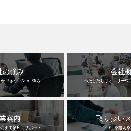
社の強み
会社
しかできない3つの強み
わたしたちはオンリーワ
業案内
取り扱い
販売まで幅広くサポート
100社を超え