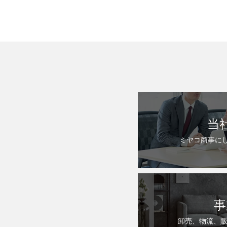
当
ミヤコ商事に
事
卸売、物流、